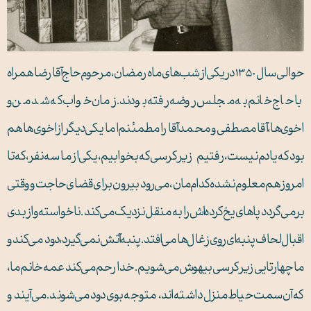
حوالی سال 1350 در یکی از شب‌های ماه رمضان، مرحوم حاج آقا رضا همراه
با حاج خانم به مجلس روضه رفته بودند. زمان خواب که شد من و
اخوی‌ها، آقا مصطفی و محمد آقا را مطمئنم اما یکی دیگر از اخوی‌ها هم
بود که یادم نیست، رفتیم زیر کرسی که بخوابیم، یکی از ما سه نفر، که تا
امروز هم معلوم نشده کدام‌مان، می‌رود بیرون برای قضای حاجت و وقتی
برمی‌گردد پاهای یخ کرده‌اش را به منقل نزدیک می‌کند. ناخواسته و از بدی
اقبال لحاف پنبه‌ای روی زغال‌ها می‌افتد. پنبه آتش نمی‌گیرد، دود می‌کند و
ما چهارتایی زیر کرسی بیهوش می‌شویم. خدا رحم می‌کند عمه خانم ما،
که آن سمت حیاط منزل داشته‌اند، متوجه بوی دود می‌شوند. می‌آیند و